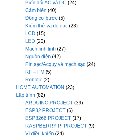
Biến đổi AC và DC
(24)
Cảm biến
(40)
Động cơ bước
(5)
Kiểm thử và đo đạc
(23)
LCD
(15)
LED
(20)
Mạch linh tinh
(27)
Nguồn điện
(42)
Pin sạc/Acquy và mạch sạc
(24)
RF – FM
(5)
Robotic
(2)
HOME AUTOMATION
(23)
Lập trình
(82)
ARDUINO PROJECT
(39)
ESP32 PROJECT
(6)
ESP8266 PROJECT
(17)
RASPBERRY PI PROJECT
(9)
Vi điều khiển
(24)