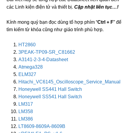
các Linh kiện điện tử và thiết bị.
Cập nhật liên tục…!
Kính mong quý bạn đọc dùng tổ hợp phím “
Ctrl + F
” để
tìm kiếm từ khóa cũng như giáo trình phù hợp.
HT2860
3PEAK-TP09-SR_C81662
A3141-2-3-4-Datasheet
Atmega328
ELM327
Hitachi_VC6145_Oscilloscope_Service_Manual
Honeywell SS441 Hall Switch
Honeywell SS541 Hall Switch
LM317
LM358
LM386
LT8609-8609A-8609B