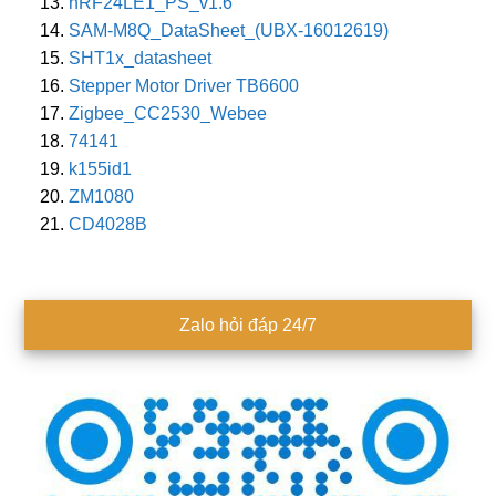
nRF24LE1_PS_v1.6
SAM-M8Q_DataSheet_(UBX-16012619)
SHT1x_datasheet
Stepper Motor Driver TB6600
Zigbee_CC2530_Webee
74141
k155id1
ZM1080
CD4028B
Sidebar
Zalo hỏi đáp 24/7
chính