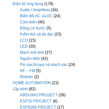
Điện tử ứng dụng
(178)
Audio / Amplifiers
(34)
Biến đổi AC và DC
(24)
Cảm biến
(40)
Động cơ bước
(5)
Kiểm thử và đo đạc
(23)
LCD
(15)
LED
(20)
Mạch linh tinh
(27)
Nguồn điện
(42)
Pin sạc/Acquy và mạch sạc
(24)
RF – FM
(5)
Robotic
(2)
HOME AUTOMATION
(23)
Lập trình
(82)
ARDUINO PROJECT
(39)
ESP32 PROJECT
(6)
ESP8266 PROJECT
(17)