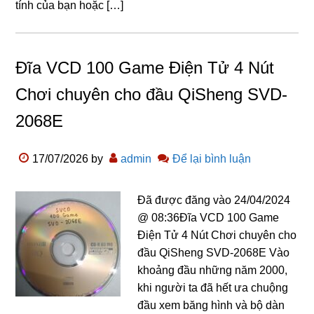
tính của bạn hoặc […]
Đĩa VCD 100 Game Điện Tử 4 Nút
Chơi chuyên cho đầu QiSheng SVD-
2068E
17/07/2026
by
admin
Để lại bình luận
Đã được đăng vào 24/04/2024
@ 08:36Đĩa VCD 100 Game
Điện Tử 4 Nút Chơi chuyên cho
đầu QiSheng SVD-2068E Vào
khoảng đầu những năm 2000,
khi người ta đã hết ưa chuộng
đầu xem băng hình và bộ dàn