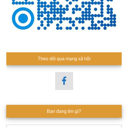
Theo dõi qua mạng xã hội
Bạn đang tìm gì?