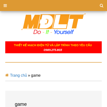
Trang chủ
»
game
game