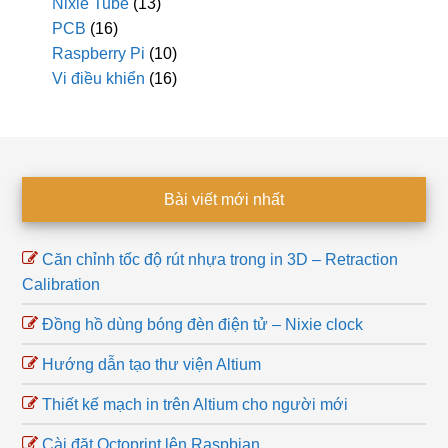
Nixie Tube
(13)
PCB
(16)
Raspberry Pi
(10)
Vi điều khiển
(16)
Footer
Bài viết mới nhất
Căn chỉnh tốc độ rút nhựa trong in 3D – Retraction
Calibration
Đồng hồ dùng bóng đèn điện tử – Nixie clock
Hướng dẫn tạo thư viện Altium
Thiết kế mạch in trên Altium cho người mới
Cài đặt Octoprint lên Raspbian