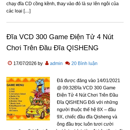
chạy đĩa CD cồng kềnh, thay vào đó là sự lên ngôi của
các loại […]
Đĩa VCD 300 Game Điện Tử 4 Nút
Chơi Trên Đầu Đĩa QISHENG
17/07/2026
by
admin
20 Bình luận
Đã được đăng vào 14/01/2021
@ 09:32Đĩa VCD 300 Game
Điện Tử 4 Nút Chơi Trên Đầu
Đĩa QISHENG Đối với những
người thuộc thế hệ 8X – đầu
9X, chiếc đầu đĩa Qisheng và
ông đầu trọc luôn tươi cười