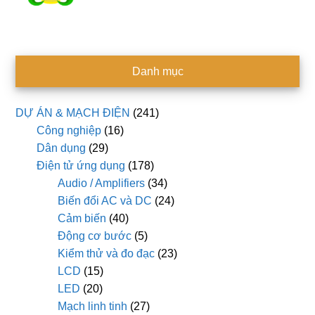
Danh mục
DỰ ÁN & MẠCH ĐIỆN
(241)
Công nghiệp
(16)
Dân dụng
(29)
Điện tử ứng dụng
(178)
Audio / Amplifiers
(34)
Biến đổi AC và DC
(24)
Cảm biến
(40)
Động cơ bước
(5)
Kiểm thử và đo đạc
(23)
LCD
(15)
LED
(20)
Mạch linh tinh
(27)