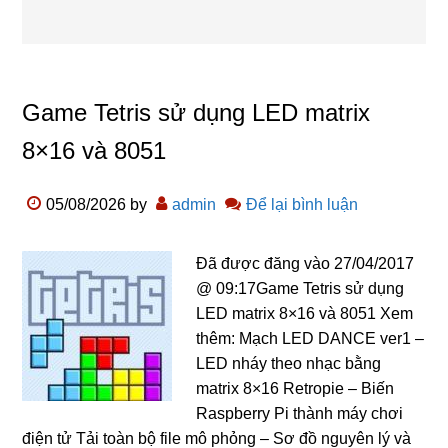
Game Tetris sử dụng LED matrix
8×16 và 8051
05/08/2026
by
admin
Để lại bình luận
Đã được đăng vào 27/04/2017
@ 09:17Game Tetris sử dụng
LED matrix 8×16 và 8051 Xem
thêm: Mạch LED DANCE ver1 –
LED nháy theo nhạc bằng
matrix 8×16 Retropie – Biến
Raspberry Pi thành máy chơi
điện tử Tải toàn bộ file mô phỏng – Sơ đồ nguyên lý và