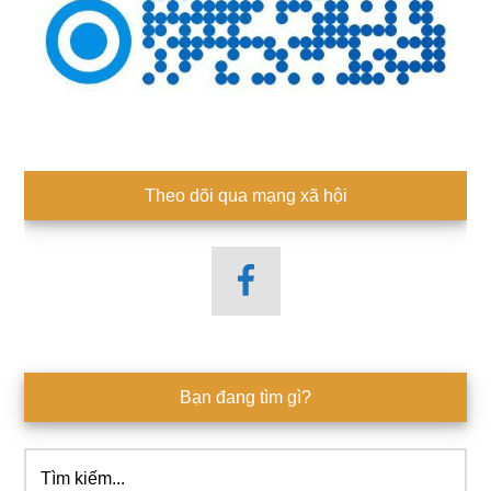
Theo dõi qua mạng xã hội
Bạn đang tìm gì?
Tìm
kiếm...