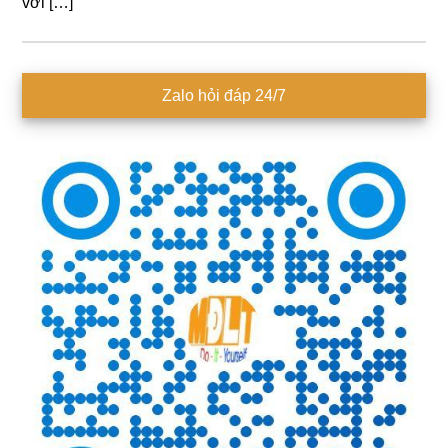
với […]
Sidebar
Zalo hỏi đáp 24/7
chính