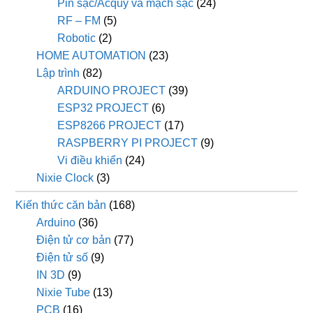
Pin sạc/Acquy và mạch sạc
(24)
RF – FM
(5)
Robotic
(2)
HOME AUTOMATION
(23)
Lập trình
(82)
ARDUINO PROJECT
(39)
ESP32 PROJECT
(6)
ESP8266 PROJECT
(17)
RASPBERRY PI PROJECT
(9)
Vi điều khiển
(24)
Nixie Clock
(3)
Kiến thức căn bản
(168)
Arduino
(36)
Điện tử cơ bản
(77)
Điện tử số
(9)
IN 3D
(9)
Nixie Tube
(13)
PCB
(16)