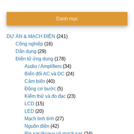
Danh mục
DỰ ÁN & MẠCH ĐIỆN
(241)
Công nghiệp
(16)
Dân dụng
(29)
Điện tử ứng dụng
(178)
Audio / Amplifiers
(34)
Biến đổi AC và DC
(24)
Cảm biến
(40)
Động cơ bước
(5)
Kiểm thử và đo đạc
(23)
LCD
(15)
LED
(20)
Mạch linh tinh
(27)
Nguồn điện
(42)
Pin sạc/Acquy và mạch sạc
(24)