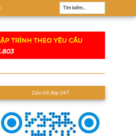
Tìm
kiếm...
M
idebar
Zalo hỏi đáp 24/7
hính