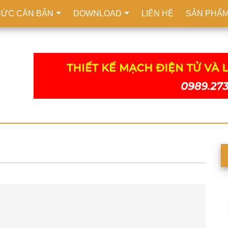
HỨC CĂN BẢN
DOWNLOAD
LIÊN HỆ
SẢN PHẨ
S
c