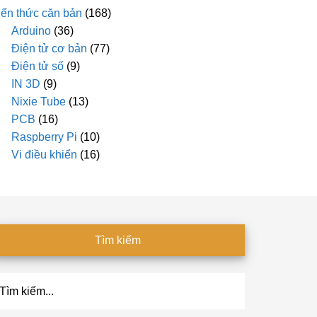
iến thức căn bản
(168)
Arduino
(36)
Điện tử cơ bản
(77)
Điện tử số
(9)
IN 3D
(9)
Nixie Tube
(13)
PCB
(16)
Raspberry Pi
(10)
Vi điều khiển
(16)
Tìm kiếm
ìm
ếm...