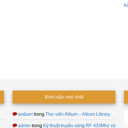
K
Bình luận mới nhất
T
sodium
trong
Thư viện Altium – Altium Library.
ki
admin
trong
Kỹ thuật truyền sóng RF 433Mhz và