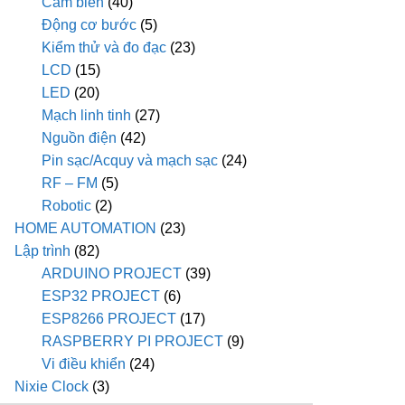
Cảm biến
(40)
Động cơ bước
(5)
Kiểm thử và đo đạc
(23)
LCD
(15)
LED
(20)
Mạch linh tinh
(27)
Nguồn điện
(42)
Pin sạc/Acquy và mạch sạc
(24)
RF – FM
(5)
Robotic
(2)
HOME AUTOMATION
(23)
Lập trình
(82)
ARDUINO PROJECT
(39)
ESP32 PROJECT
(6)
ESP8266 PROJECT
(17)
RASPBERRY PI PROJECT
(9)
Vi điều khiển
(24)
Nixie Clock
(3)