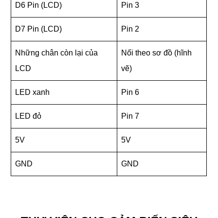
D6 Pin (LCD)
Pin 3
D7 Pin (LCD)
Pin 2
Những chân còn lại của
Nối theo sơ đồ (hĩnh
LCD
vẽ)
LED xanh
Pin 6
LED đỏ
Pin 7
5V
5V
GND
GND