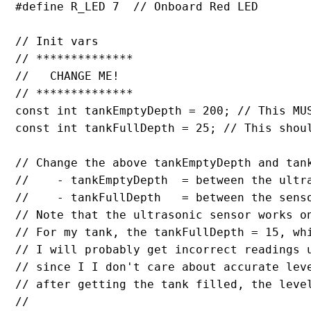
#define R_LED 7  // Onboard Red LED

// Init vars

// **************

//   CHANGE ME!

// **************

const int tankEmptyDepth = 200; // This MUS
const int tankFullDepth = 25; // This shou
// Change the above tankEmptyDepth and tan
//    - tankEmptyDepth  = between the ultr
//    - tankFullDepth   = between the senso
// Note that the ultrasonic sensor works o
// For my tank, the tankFullDepth = 15, wh
// I will probably get incorrect readings 
// since I I don't care about accurate lev
// after getting the tank filled, the level
//
