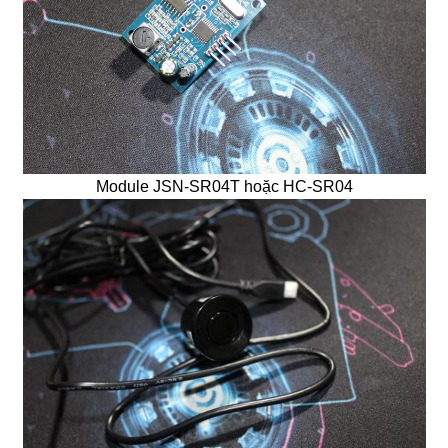
Module JSN-SR04T hoặc HC-SR04