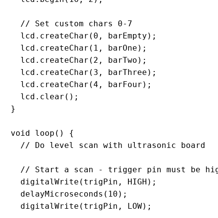
  // Set custom chars 0-7

  lcd.createChar(0, barEmpty);

  lcd.createChar(1, barOne);

  lcd.createChar(2, barTwo);

  lcd.createChar(3, barThree);

  lcd.createChar(4, barFour);

  lcd.clear();

}

void loop() {

  // Do level scan with ultrasonic board

  // Start a scan - trigger pin must be hig
  digitalWrite(trigPin, HIGH);

  delayMicroseconds(10);

  digitalWrite(trigPin, LOW);
