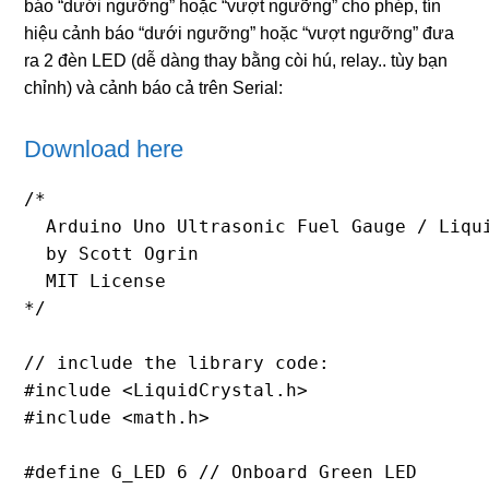
báo “dưới ngưỡng” hoặc “vượt ngưỡng” cho phép, tín
hiệu cảnh báo “dưới ngưỡng” hoặc “vượt ngưỡng” đưa
ra 2 đèn LED (dễ dàng thay bằng còi hú, relay.. tùy bạn
chỉnh) và cảnh báo cả trên Serial:
Download here
/*

  Arduino Uno Ultrasonic Fuel Gauge / Liqui
  by Scott Ogrin

  MIT License

*/

// include the library code:

#include <LiquidCrystal.h>

#include <math.h>

#define G_LED 6 // Onboard Green LED
