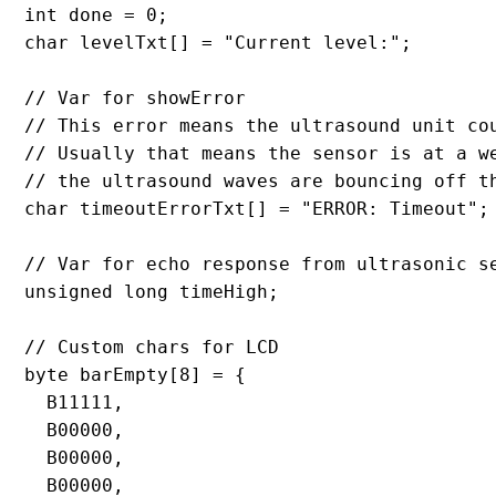
int done = 0;

char levelTxt[] = "Current level:";

// Var for showError

// This error means the ultrasound unit cou
// Usually that means the sensor is at a we
// the ultrasound waves are bouncing off th
char timeoutErrorTxt[] = "ERROR: Timeout";

// Var for echo response from ultrasonic se
unsigned long timeHigh;

// Custom chars for LCD

byte barEmpty[8] = {

  B11111,

  B00000,

  B00000,

  B00000,
