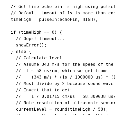
  // Get time echo pin is high using pulseI
  // Default timeout of 1s is more than eno
  timeHigh = pulseIn(echoPin, HIGH);

  if (timeHigh == 0) {

    // Oops! Timeout...

    showError();

  } else {

    // Calculate level

    // Assume 343 m/s for the speed of the
    // It's 58 us/cm, which we get from:

    //    (343 m/s * (1s / 1000000 us) * (1
    // Must divide by 2 because sound wave 
    // Invert that to get:

    //    1 / 0.01715 cm/us = 58.309038 us/
    // Note resolution of ultrasonic sensor
    currentLevel = round(timeHigh / 58);
