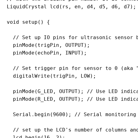
LiquidCrystal lcd(rs, en, d4, d5, d6, d7);

void setup() {

  // Set up IO pins for ultrasonic sensor b
  pinMode(trigPin, OUTPUT);

  pinMode(echoPin, INPUT);

  // Set trigger pin for sensor to 0 (aka "
  digitalWrite(trigPin, LOW);

  pinMode(G_LED, OUTPUT); // Use LED indica
  pinMode(R_LED, OUTPUT); // Use LED indica
  Serial.begin(9600); // Serial monitoring 
  // set up the LCD's number of columns and
  lcd.begin(16, 2);
