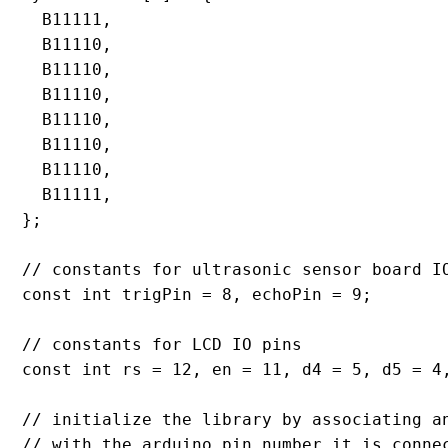
  B11111,

  B11110,

  B11110,

  B11110,

  B11110,

  B11110,

  B11110,

  B11111,

};

// constants for ultrasonic sensor board IO
const int trigPin = 8, echoPin = 9;

// constants for LCD IO pins

const int rs = 12, en = 11, d4 = 5, d5 = 4,
// initialize the library by associating an
// with the arduino pin number it is connec