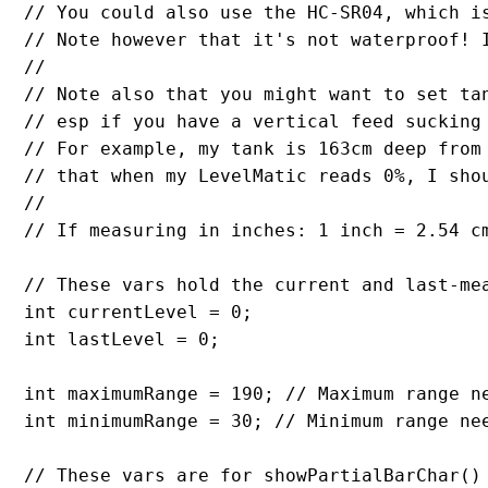
// You could also use the HC-SR04, which is
// Note however that it's not waterproof! I
//

// Note also that you might want to set tan
// esp if you have a vertical feed sucking 
// For example, my tank is 163cm deep from
// that when my LevelMatic reads 0%, I shou
//

// If measuring in inches: 1 inch = 2.54 cm
// These vars hold the current and last-mea
int currentLevel = 0;

int lastLevel = 0;

int maximumRange = 190; // Maximum range ne
int minimumRange = 30; // Minimum range nee
// These vars are for showPartialBarChar() 