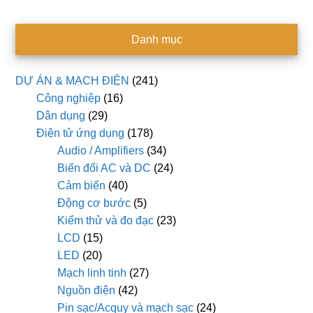
Danh mục
DỰ ÁN & MẠCH ĐIỆN
(241)
Công nghiệp
(16)
Dân dụng
(29)
Điện tử ứng dụng
(178)
Audio / Amplifiers
(34)
Biến đổi AC và DC
(24)
Cảm biến
(40)
Động cơ bước
(5)
Kiểm thử và đo đạc
(23)
LCD
(15)
LED
(20)
Mạch linh tinh
(27)
Nguồn điện
(42)
Pin sạc/Acquy và mạch sạc
(24)