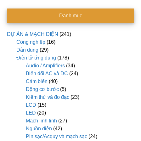
Danh mục
DỰ ÁN & MẠCH ĐIỆN
(241)
Công nghiệp
(16)
Dân dụng
(29)
Điện tử ứng dụng
(178)
Audio / Amplifiers
(34)
Biến đổi AC và DC
(24)
Cảm biến
(40)
Động cơ bước
(5)
Kiểm thử và đo đạc
(23)
LCD
(15)
LED
(20)
Mạch linh tinh
(27)
Nguồn điện
(42)
Pin sạc/Acquy và mạch sạc
(24)