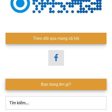
Theo dõi qua mạng xã hội
Bạn đang tìm gì?
Tìm
kiếm...