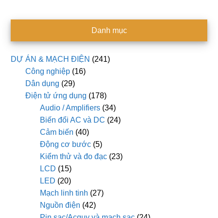
Danh mục
DỰ ÁN & MẠCH ĐIỆN
(241)
Công nghiệp
(16)
Dân dụng
(29)
Điện tử ứng dụng
(178)
Audio / Amplifiers
(34)
Biến đổi AC và DC
(24)
Cảm biến
(40)
Động cơ bước
(5)
Kiểm thử và đo đạc
(23)
LCD
(15)
LED
(20)
Mạch linh tinh
(27)
Nguồn điện
(42)
Pin sạc/Acquy và mạch sạc
(24)