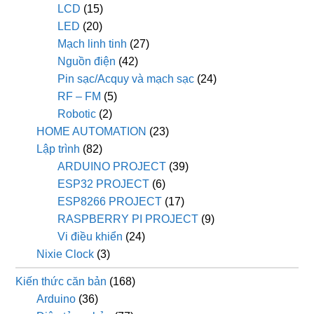
LCD
(15)
LED
(20)
Mạch linh tinh
(27)
Nguồn điện
(42)
Pin sạc/Acquy và mạch sạc
(24)
RF – FM
(5)
Robotic
(2)
HOME AUTOMATION
(23)
Lập trình
(82)
ARDUINO PROJECT
(39)
ESP32 PROJECT
(6)
ESP8266 PROJECT
(17)
RASPBERRY PI PROJECT
(9)
Vi điều khiển
(24)
Nixie Clock
(3)
Kiến thức căn bản
(168)
Arduino
(36)