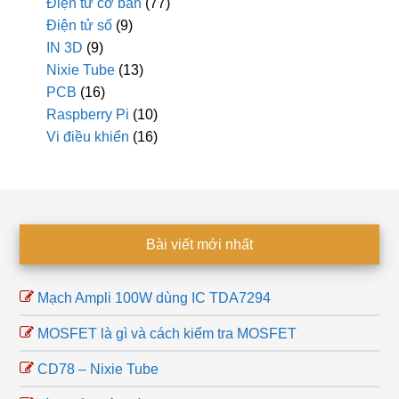
Điện tử cơ bản
(77)
Điện tử số
(9)
IN 3D
(9)
Nixie Tube
(13)
PCB
(16)
Raspberry Pi
(10)
Vi điều khiển
(16)
Footer
Bài viết mới nhất
Mạch Ampli 100W dùng IC TDA7294
MOSFET là gì và cách kiểm tra MOSFET
CD78 – Nixie Tube