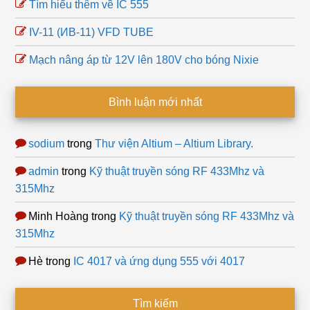
Tìm hiểu thêm về IC 555
IV-11 (ИB-11) VFD TUBE
Mạch nâng áp từ 12V lên 180V cho bóng Nixie
Bình luận mới nhất
sodium
trong
Thư viện Altium – Altium Library.
admin
trong
Kỹ thuật truyền sóng RF 433Mhz và
315Mhz
Minh Hoàng
trong
Kỹ thuật truyền sóng RF 433Mhz và
315Mhz
Hè
trong
IC 4017 và ứng dụng 555 với 4017
Tìm kiếm