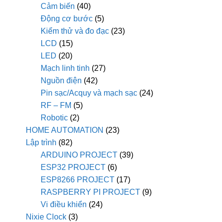
Cảm biến
(40)
Động cơ bước
(5)
Kiểm thử và đo đạc
(23)
LCD
(15)
LED
(20)
Mạch linh tinh
(27)
Nguồn điện
(42)
Pin sạc/Acquy và mạch sạc
(24)
RF – FM
(5)
Robotic
(2)
HOME AUTOMATION
(23)
Lập trình
(82)
ARDUINO PROJECT
(39)
ESP32 PROJECT
(6)
ESP8266 PROJECT
(17)
RASPBERRY PI PROJECT
(9)
Vi điều khiển
(24)
Nixie Clock
(3)