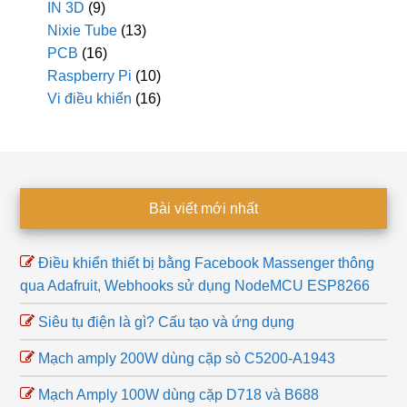
IN 3D
(9)
Nixie Tube
(13)
PCB
(16)
Raspberry Pi
(10)
Vi điều khiển
(16)
Footer
Bài viết mới nhất
Điều khiển thiết bị bằng Facebook Massenger thông
qua Adafruit, Webhooks sử dụng NodeMCU ESP8266
Siêu tụ điện là gì? Cấu tạo và ứng dụng
Mạch amply 200W dùng cặp sò C5200-A1943
Mạch Amply 100W dùng cặp D718 và B688