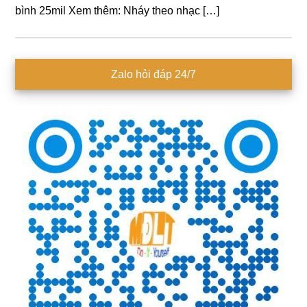
bình 25mil Xem thêm: Nháy theo nhạc […]
Sidebar
Zalo hỏi đáp 24/7
chính