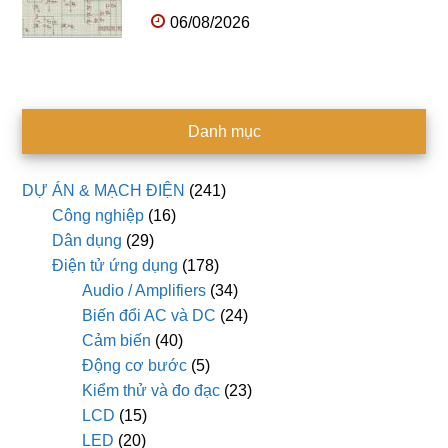
06/08/2026
Danh mục
DỰ ÁN & MẠCH ĐIỆN
(241)
Công nghiệp
(16)
Dân dụng
(29)
Điện tử ứng dụng
(178)
Audio / Amplifiers
(34)
Biến đổi AC và DC
(24)
Cảm biến
(40)
Động cơ bước
(5)
Kiểm thử và đo đạc
(23)
LCD
(15)
LED
(20)