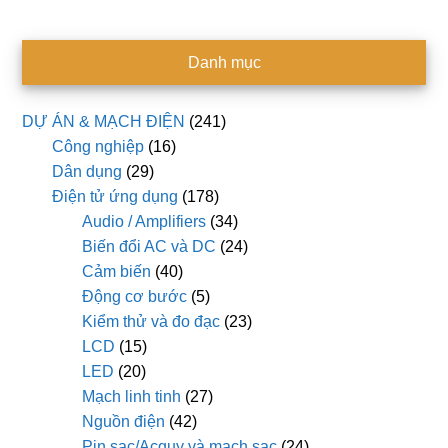
Danh mục
DỰ ÁN & MẠCH ĐIỆN
(241)
Công nghiệp
(16)
Dân dụng
(29)
Điện tử ứng dụng
(178)
Audio / Amplifiers
(34)
Biến đổi AC và DC
(24)
Cảm biến
(40)
Động cơ bước
(5)
Kiểm thử và đo đạc
(23)
LCD
(15)
LED
(20)
Mạch linh tinh
(27)
Nguồn điện
(42)
Pin sạc/Acquy và mạch sạc
(24)