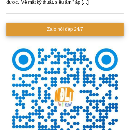
được. Về mặt kỹ thuật, siêu âm ” áp […]
Sidebar
Zalo hỏi đáp 24/7
chính