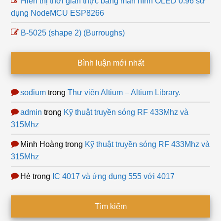
Hiển thị thời gian thực bằng màn hình OLED 0.96 sử
dụng NodeMCU ESP8266
B-5025 (shape 2) (Burroughs)
Bình luận mới nhất
sodium
trong
Thư viện Altium – Altium Library.
admin
trong
Kỹ thuật truyền sóng RF 433Mhz và
315Mhz
Minh Hoàng
trong
Kỹ thuật truyền sóng RF 433Mhz và
315Mhz
Hè
trong
IC 4017 và ứng dụng 555 với 4017
Tìm kiếm