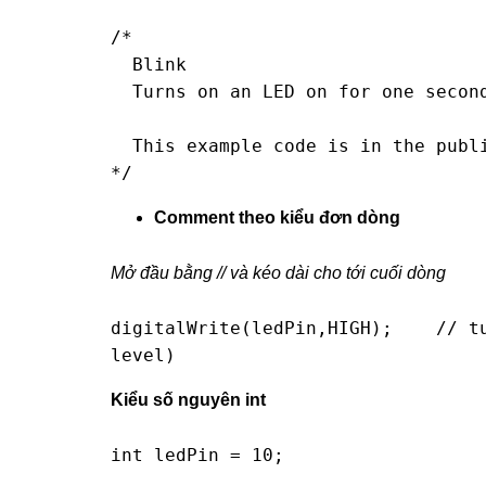
/*

  Blink

  Turns on an LED on for one second, then off for one second, repeatedly.

  This example code is in the public domain.

*/
Comment theo kiểu đơn dòng
Mở đầu bằng // và kéo dài cho tới cuối dòng
digitalWrite(ledPin,HIGH);    // tu
level)
Kiểu số nguyên int
int ledPin = 10;