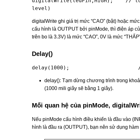
digitalWrite(ledPin,HIGH);    // tu
level)
digitalWrite ghi giá trị mức “CAO” (bật) hoặc m
cấu hình là OUTPUT bởi pinMode, thì điện áp của
trên bo là 3.3V) là mức “CAO”, 0V là mức “THẤP”
Delay()
delay(1000);                      
delay(): Tạm dừng chương trình trong khoản
(1000 mili giây sẽ bằng 1 giây).
Mối quan hệ của pinMode, digitalWri
Nếu pinMode cấu hình điều khiển là đầu vào (I
hình là đầu ra (OUTPUT), bạn nên sử dụng hàm d