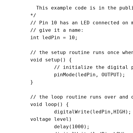
  This example code is in the public domain.

*/

// Pin 10 has an LED connected on m
// give it a name:

int ledPin = 10;

// the setup routine runs once when
void setup() {

        // initialize the digital pin as an output.

        pinMode(ledPin, OUTPUT);

}

// the loop routine runs over and o
void loop() {

        digitalWrite(ledPin,HIGH);        // turn the LED on (HIGH is the 
voltage level)

        delay(1000);                      // wait for a second
