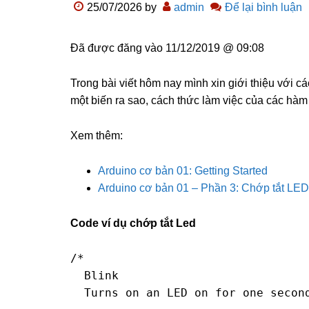
25/07/2026
by
admin
Để lại bình luận
Đã được đăng vào
11/12/2019 @ 09:08
Trong bài viết hôm nay mình xin giới thiệu với c
một biến ra sao, cách thức làm việc của các hàm
Xem thêm:
Arduino cơ bản 01: Getting Started
Arduino cơ bản 01 – Phần 3: Chớp tắt LED
Code ví dụ chớp tắt Led
/*

  Blink

  Turns on an LED on for one second, then off for one second, repeatedly.
