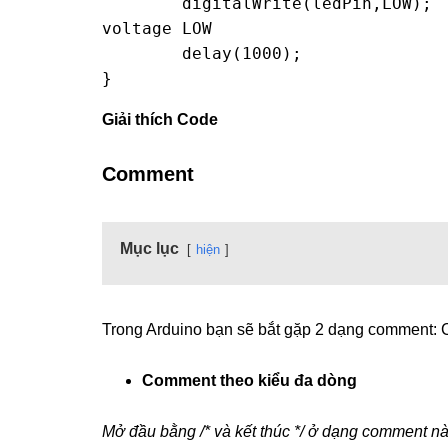
        digitalWrite(ledPin,LOW);         // turn the LED off by making the 
voltage LOW

        delay(1000);                      // wait for a second

}
Giải thích Code
Comment
Mục lục
hiện
Trong Arduino bạn sẽ bắt gặp 2 dạng comment:
Comment theo kiểu đa dòng
Mở đầu bằng /* và kết thúc */ ở dạng comment nà