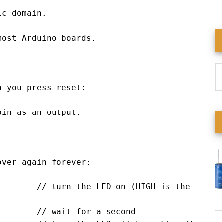
ost Arduino boards.

T
ki
 you press reset:

ver again forever:
