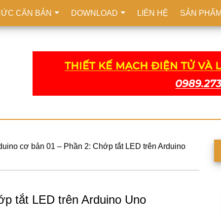
HỨC CĂN BẢN
DOWNLOAD
LIÊN HỆ
SẢN PHẨ
duino cơ bản 01 – Phần 2: Chớp tắt LED trên Arduino
S
c
ớp tắt LED trên Arduino Uno