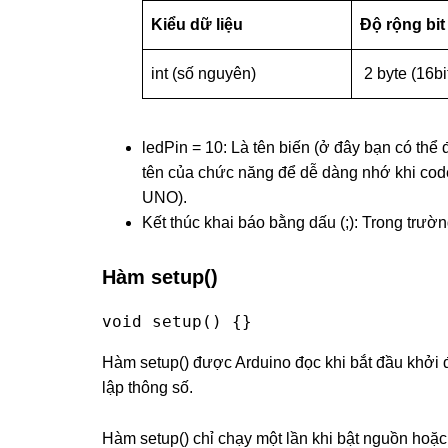
Kiểu dữ liệu
Độ rộng bit
int (số nguyên)
2 byte (16bi
ledPin = 10: Là tên biến (ở đây bạn có thể 
tên của chức năng để dễ dàng nhớ khi code
UNO).
Kết thúc khai báo bằng dấu (;): Trong trường
Hàm setup()
void setup() {}
Hàm setup() được Arduino đọc khi bắt đầu khởi độ
lập thông số.
Hàm setup() chỉ chạy một lần khi bật nguồn hoặc 