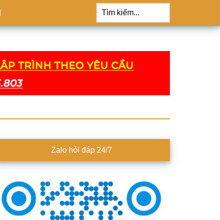
Tìm
kiếm...
M
idebar
Zalo hỏi đáp 24/7
hính