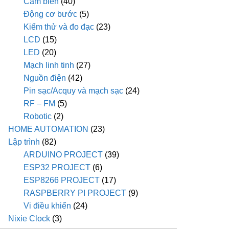
Cảm biến
(40)
Động cơ bước
(5)
Kiểm thử và đo đạc
(23)
LCD
(15)
LED
(20)
Mạch linh tinh
(27)
Nguồn điện
(42)
Pin sạc/Acquy và mạch sạc
(24)
RF – FM
(5)
Robotic
(2)
HOME AUTOMATION
(23)
Lập trình
(82)
ARDUINO PROJECT
(39)
ESP32 PROJECT
(6)
ESP8266 PROJECT
(17)
RASPBERRY PI PROJECT
(9)
Vi điều khiển
(24)
Nixie Clock
(3)