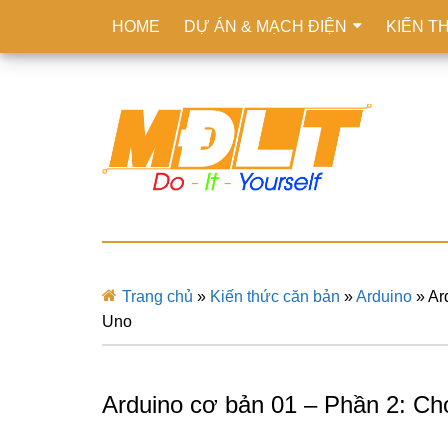
HOME
DỰ ÁN & MẠCH ĐIỆN
KIẾN T
Trang chủ
»
Kiến thức căn bản
»
Arduino
»
Ar
Uno
Arduino cơ bản 01 – Phần 2: Ch