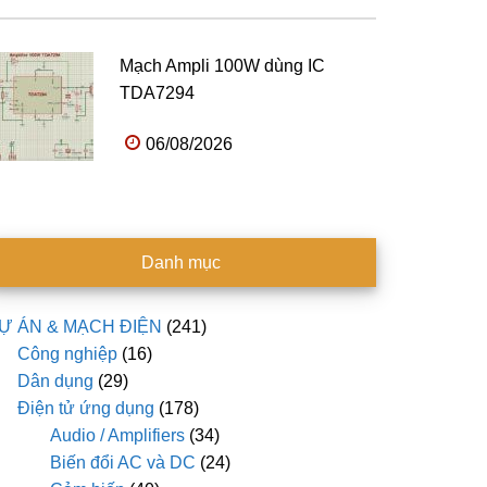
Mạch Ampli 100W dùng IC
TDA7294
06/08/2026
Danh mục
Ự ÁN & MẠCH ĐIỆN
(241)
Công nghiệp
(16)
Dân dụng
(29)
Điện tử ứng dụng
(178)
Audio / Amplifiers
(34)
Biến đổi AC và DC
(24)