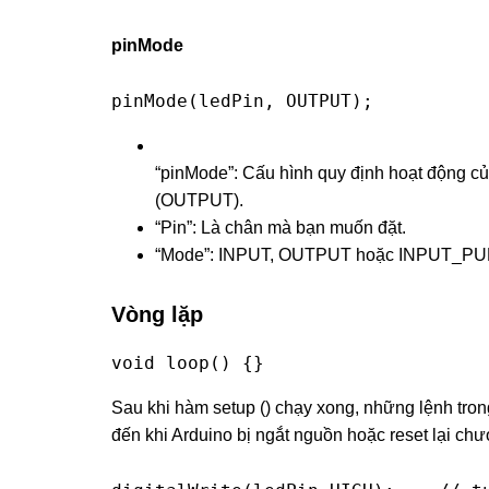
pinMode
pinMode(ledPin, OUTPUT);
“pinMode”: Cấu hình quy định hoạt động c
(OUTPUT).
“Pin”: Là chân mà bạn muốn đặt.
“Mode”: INPUT, OUTPUT hoặc INPUT_PU
Vòng lặp
void loop() {}
Sau khi hàm setup () chạy xong, những lệnh trong
đến khi Arduino bị ngắt nguồn hoặc reset lại chư