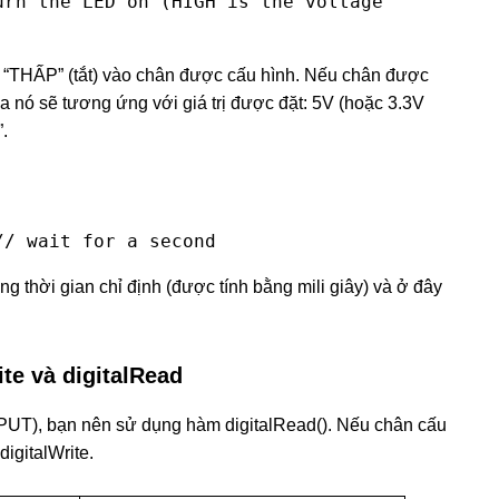
rn the LED on (HIGH is the voltage 
ức “THẤP” (tắt) vào chân được cấu hình. Nếu chân được
 nó sẽ tương ứng với giá trị được đặt: 5V (hoặc 3.3V
.
// wait for a second
g thời gian chỉ định (được tính bằng mili giây) và ở đây
te và digitalRead
NPUT), bạn nên sử dụng hàm digitalRead(). Nếu chân cấu
igitalWrite.