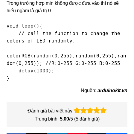
Trong trường hợp min không được đưa vào thì nó sẽ
hiểu ngầm là giá trị 0.
void loop(){

    // call the function to change the 
colors of LED randomly. 

colorRGB(random(0,255),random(0,255),ran
dom(0,255)); //R:0-255 G:0-255 B:0-255

    delay(1000);

}
Nguồn:
arduinokit.vn
Đánh giá bài viết này:
Trung bình:
5.00
/5 (
5
đánh giá)