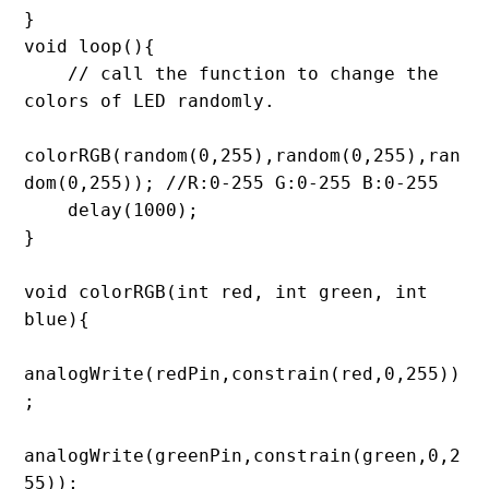
}

void loop(){

    // call the function to change the 
colors of LED randomly. 

colorRGB(random(0,255),random(0,255),ran
dom(0,255)); //R:0-255 G:0-255 B:0-255

    delay(1000);

}

void colorRGB(int red, int green, int 
blue){

analogWrite(redPin,constrain(red,0,255))
;

analogWrite(greenPin,constrain(green,0,2
55));
