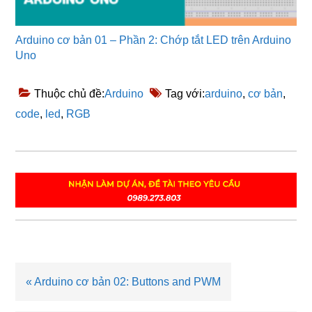
Arduino cơ bản 01 – Phần 2: Chớp tắt LED trên Arduino
Uno
Thuộc chủ đề:
Arduino
Tag với:
arduino
,
cơ bản
,
code
,
led
,
RGB
Bài
« Arduino cơ bản 02: Buttons and PWM
viết