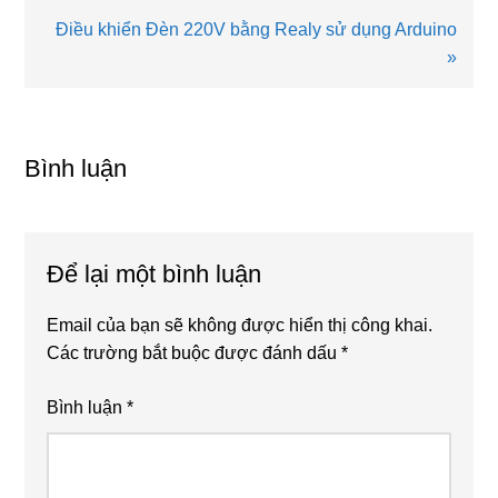
trước
Bài
Điều khiển Đèn 220V bằng Realy sử dụng Arduino
viết
»
sau
Reader
Interactions
Bình luận
Để lại một bình luận
Email của bạn sẽ không được hiển thị công khai.
Các trường bắt buộc được đánh dấu
*
Bình luận
*