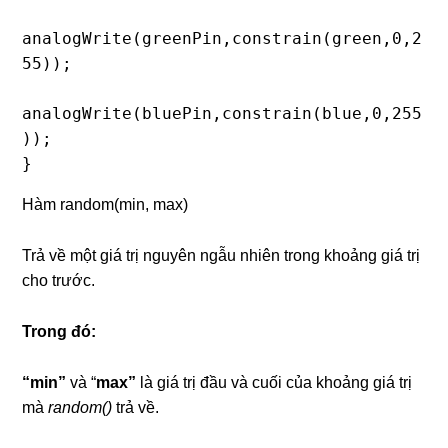
analogWrite(greenPin,constrain(green,0,2
55));

analogWrite(bluePin,constrain(blue,0,255
));

}
Hàm random(min, max)
Trả về một giá trị nguyên ngẫu nhiên trong khoảng giá trị
cho trước.
Trong đó:
“min”
và “
max”
là giá trị đầu và cuối của khoảng giá trị
mà
random()
trả về.