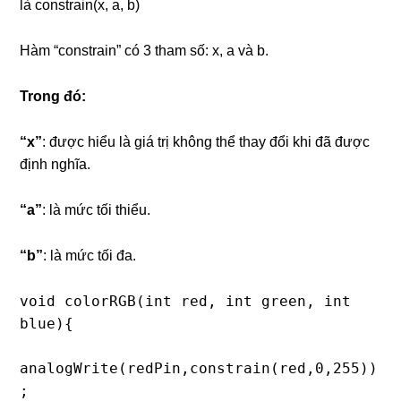
là constrain(x, a, b)
Hàm “constrain” có 3 tham số: x, a và b.
Trong đó:
“x”
: được hiểu là giá trị không thể thay đổi khi đã được
định nghĩa.
“a”
: là mức tối thiểu.
“b”
: là mức tối đa.
void colorRGB(int red, int green, int 
blue){

analogWrite(redPin,constrain(red,0,255))
;
