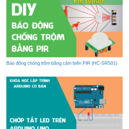
Báo động chống trộm bằng cảm biến PIR (HC-SR501)