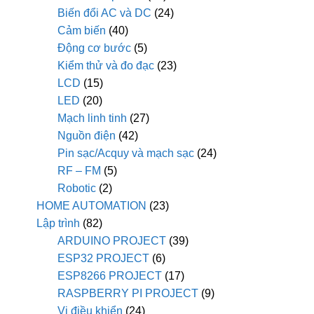
Biến đổi AC và DC
(24)
Cảm biến
(40)
Động cơ bước
(5)
Kiểm thử và đo đạc
(23)
LCD
(15)
LED
(20)
Mạch linh tinh
(27)
Nguồn điện
(42)
Pin sạc/Acquy và mạch sạc
(24)
RF – FM
(5)
Robotic
(2)
HOME AUTOMATION
(23)
Lập trình
(82)
ARDUINO PROJECT
(39)
ESP32 PROJECT
(6)
ESP8266 PROJECT
(17)
RASPBERRY PI PROJECT
(9)
Vi điều khiển
(24)