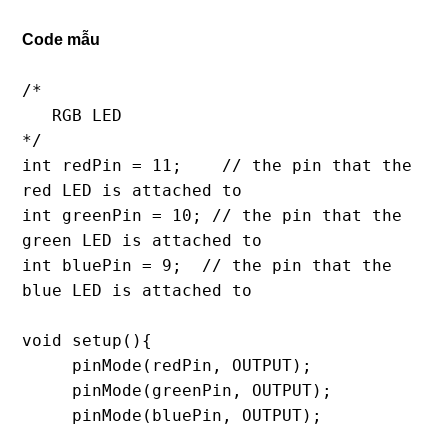
Code mẫu
/*

   RGB LED

*/

int redPin = 11;    // the pin that the 
red LED is attached to

int greenPin = 10; // the pin that the 
green LED is attached to

int bluePin = 9;  // the pin that the 
blue LED is attached to

void setup(){

     pinMode(redPin, OUTPUT);

     pinMode(greenPin, OUTPUT);

     pinMode(bluePin, OUTPUT);
