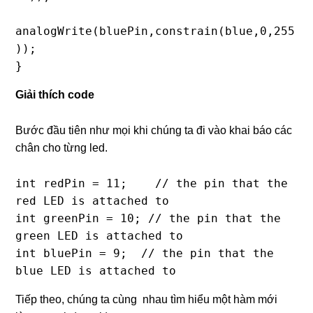
analogWrite(bluePin,constrain(blue,0,255
));

}
Giải thích code
Bước đầu tiên như mọi khi chúng ta đi vào khai báo các
chân cho từng led.
int redPin = 11;    // the pin that the 
red LED is attached to

int greenPin = 10; // the pin that the 
green LED is attached to

int bluePin = 9;  // the pin that the 
blue LED is attached to
Tiếp theo, chúng ta cùng nhau tìm hiểu một hàm mới