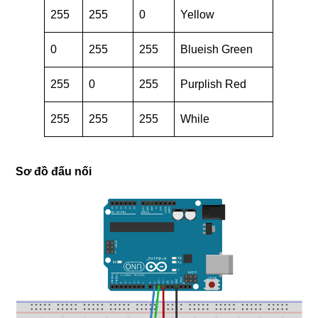
255
255
0
Yellow
0
255
255
Blueish Green
255
0
255
Purplish Red
255
255
255
While
Sơ đồ đấu nối