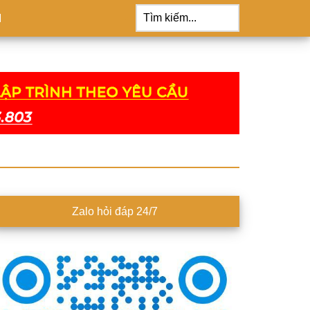
Tìm
kiếm...
M
idebar
Zalo hỏi đáp 24/7
hính