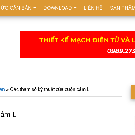
HỨC CĂN BẢN
DOWNLOAD
LIÊN HỆ
SẢN PHẨ
bản
»
Các tham số kỹ thuật của cuộn cảm L
S
c
cảm L