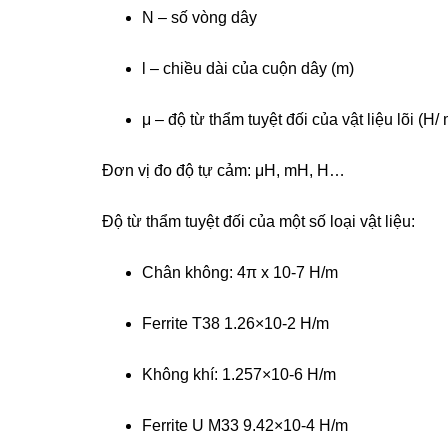
N – số vòng dây
l – chiều dài của cuộn dây (m)
μ – độ từ thẩm tuyệt đối của vật liệu lõi (H/ 
Đơn vị đo độ tự cảm: μH, mH, H…
Độ từ thẩm tuyệt đối của một số loại vật liệu:
Chân không: 4π x 10-7 H/m
Ferrite T38 1.26×10-2 H/m
Không khí: 1.257×10-6 H/m
Ferrite U M33 9.42×10-4 H/m