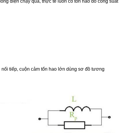
òng điện chạy qua, thực tế luôn có tổn hao do công suất
ối tiếp, cuộn cảm tổn hao lớn dùng sơ đồ tương