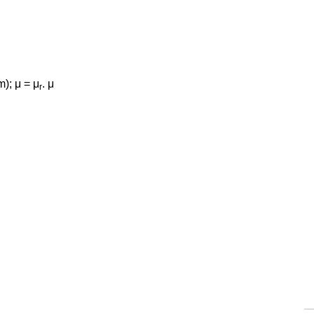
m); μ = μ
. μ
r