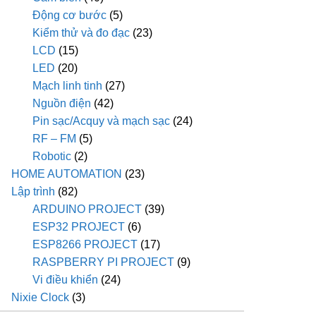
Động cơ bước
(5)
Kiểm thử và đo đạc
(23)
LCD
(15)
LED
(20)
Mạch linh tinh
(27)
Nguồn điện
(42)
Pin sạc/Acquy và mạch sạc
(24)
RF – FM
(5)
Robotic
(2)
HOME AUTOMATION
(23)
Lập trình
(82)
ARDUINO PROJECT
(39)
ESP32 PROJECT
(6)
ESP8266 PROJECT
(17)
RASPBERRY PI PROJECT
(9)
Vi điều khiển
(24)
Nixie Clock
(3)