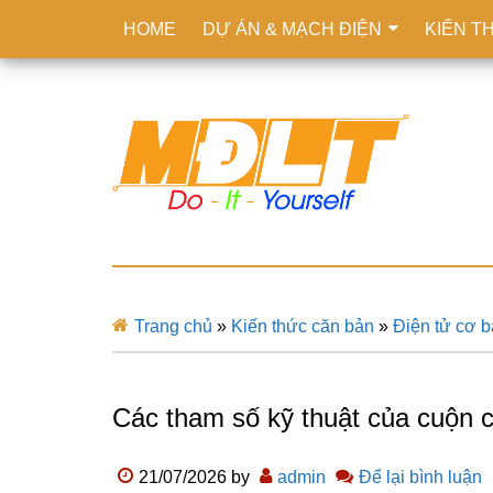
HOME
DỰ ÁN & MẠCH ĐIỆN
KIẾN T
Trang chủ
»
Kiến thức căn bản
»
Điện tử cơ 
Các tham số kỹ thuật của cuộn 
21/07/2026
by
admin
Để lại bình luận