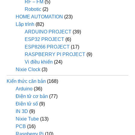
RF – FM
(5)
Robotic
(2)
HOME AUTOMATION
(23)
Lập trình
(82)
ARDUINO PROJECT
(39)
ESP32 PROJECT
(6)
ESP8266 PROJECT
(17)
RASPBERRY PI PROJECT
(9)
Vi điều khiển
(24)
Nixie Clock
(3)
Kiến thức căn bản
(168)
Arduino
(36)
Điện tử cơ bản
(77)
Điện tử số
(9)
IN 3D
(9)
Nixie Tube
(13)
PCB
(16)
Raspberry Pi
(10)