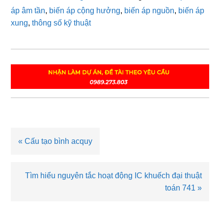
áp âm tần
,
biến áp cộng hưởng
,
biến áp nguồn
,
biến áp
xung
,
thông số kỹ thuật
Bài
« Cấu tạo bình acquy
viết
trước
Bài
Tìm hiểu nguyên tắc hoạt động IC khuếch đại thuật
viết
toán 741 »
sau
Reader