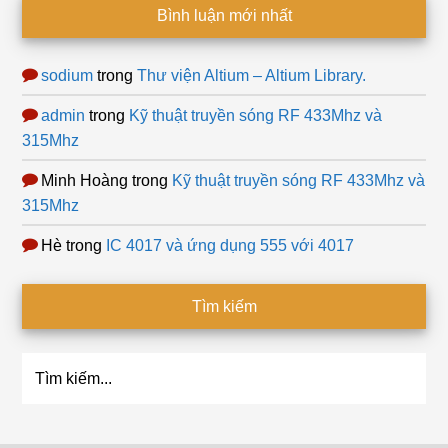
Bình luận mới nhất
sodium
trong
Thư viện Altium – Altium Library.
admin
trong
Kỹ thuật truyền sóng RF 433Mhz và
315Mhz
Minh Hoàng
trong
Kỹ thuật truyền sóng RF 433Mhz và
315Mhz
Hè
trong
IC 4017 và ứng dụng 555 với 4017
Tìm kiếm
Tìm
kiếm...