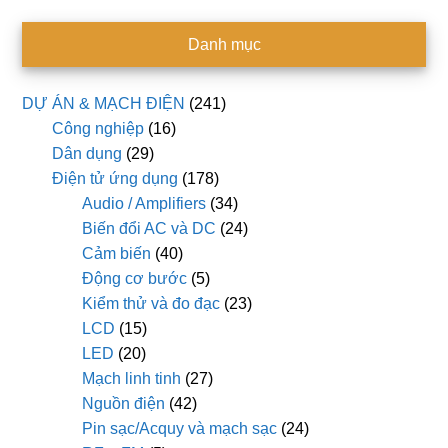
Danh mục
DỰ ÁN & MẠCH ĐIỆN
(241)
Công nghiệp
(16)
Dân dụng
(29)
Điện tử ứng dụng
(178)
Audio / Amplifiers
(34)
Biến đổi AC và DC
(24)
Cảm biến
(40)
Động cơ bước
(5)
Kiểm thử và đo đạc
(23)
LCD
(15)
LED
(20)
Mạch linh tinh
(27)
Nguồn điện
(42)
Pin sạc/Acquy và mạch sạc
(24)