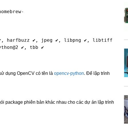
homebrew-
, harfbuzz ✔, jpeg ✔, libpng ✔, libtiff 
ython@2 ✔, tbb ✔
n sử dụng OpenCV có tên là
opencv-python
. Để lập trình
gói package phiên bản khác nhau cho các dự án lập trình