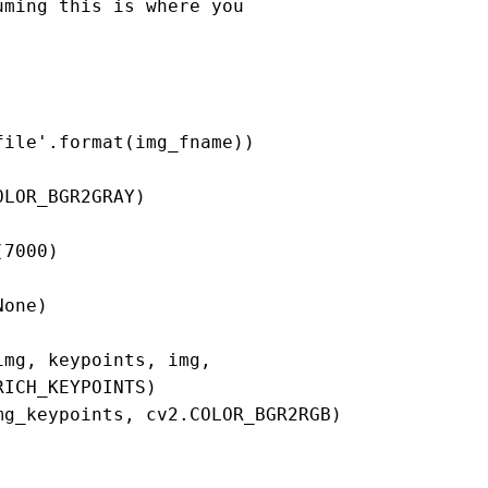
ming this is where you

LOR_BGR2GRAY)

7000)

one)

mg, keypoints, img, 
ICH_KEYPOINTS)

g_keypoints, cv2.COLOR_BGR2RGB)
