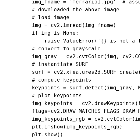
img_fname = 'ferrario1.jpg'  # assu
# downloaded the above image

# load image

img = cv2.imread(img_fname)

if img is None:

    raise ValueError('{} is not a file'.format(img_fname))

# convert to grayscale

img_gray = cv2.cvtColor(img, cv2.CO
# instantiate SURF

surf = cv2.xfeatures2d.SURF_create(
# compute keypoints

keypoints = surf.detect(img_gray, N
# plot keypoints

img_keypoints = cv2.drawKeypoints(i
flags=cv2.DRAW_MATCHES_FLAGS_DRAW_R
img_keypoints_rgb = cv2.cvtColor(im
plt.imshow(img_keypoints_rgb)

plt.show()