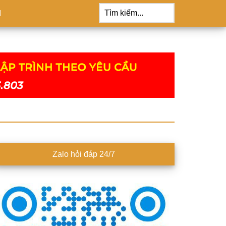
Tìm
kiếm...
M
idebar
Zalo hỏi đáp 24/7
hính