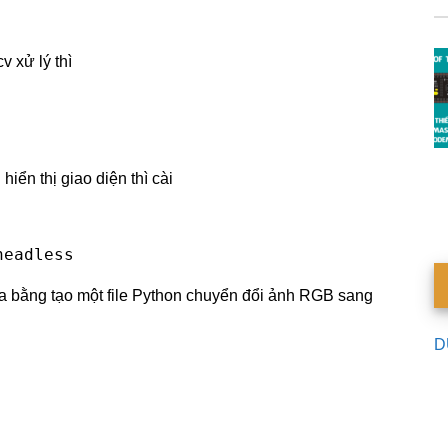
 xử lý thì
iển thị giao diện thì cài
headless
a bằng tạo một file Python chuyển đổi ảnh RGB sang
D