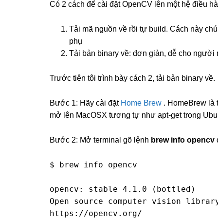
Có 2 cách để cài đặt OpenCV lên một hệ điều hà
Tải mã nguồn về rồi tự build. Cách này chú
phụ
Tải bản binary về: đơn giản, dễ cho người
Trước tiên tôi trình bày cách 2, tải bản binary về.
Bước 1: Hãy cài đặt
Home Brew
. HomeBrew là t
mở lên MacOSX tương tự như apt-get trong Ubu
Bước 2: Mở terminal gõ lệnh
brew info opencv
$ brew info opencv

opencv: stable 4.1.0 (bottled)

Open source computer vision library
https://opencv.org/
