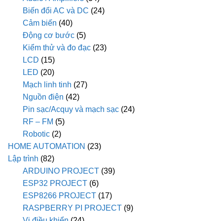
Biến đổi AC và DC
(24)
Cảm biến
(40)
Động cơ bước
(5)
Kiểm thử và đo đạc
(23)
LCD
(15)
LED
(20)
Mạch linh tinh
(27)
Nguồn điện
(42)
Pin sạc/Acquy và mạch sạc
(24)
RF – FM
(5)
Robotic
(2)
HOME AUTOMATION
(23)
Lập trình
(82)
ARDUINO PROJECT
(39)
ESP32 PROJECT
(6)
ESP8266 PROJECT
(17)
RASPBERRY PI PROJECT
(9)
Vi điều khiển
(24)