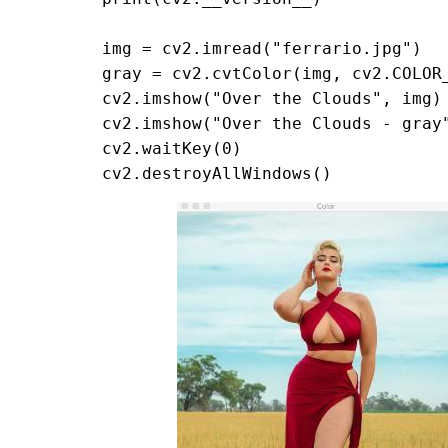
img = cv2.imread("ferrario.jpg")

gray = cv2.cvtColor(img, cv2.COLOR_
cv2.imshow("Over the Clouds", img)

cv2.imshow("Over the Clouds - gray"
cv2.waitKey(0)

cv2.destroyAllWindows()