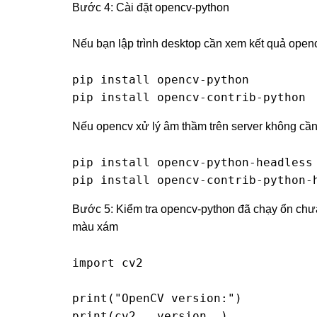
Bước 4: Cài đặt opencv-python
Nếu bạn lập trình desktop cần xem kết quả opencv
pip install opencv-python

pip install opencv-contrib-python
Nếu opencv xử lý âm thầm trên server không cần h
pip install opencv-python-headless

pip install opencv-contrib-python-
Bước 5: Kiểm tra opencv-python đã chạy ổn chư
màu xám
import cv2

print("OpenCV version:")

print(cv2.__version__)
