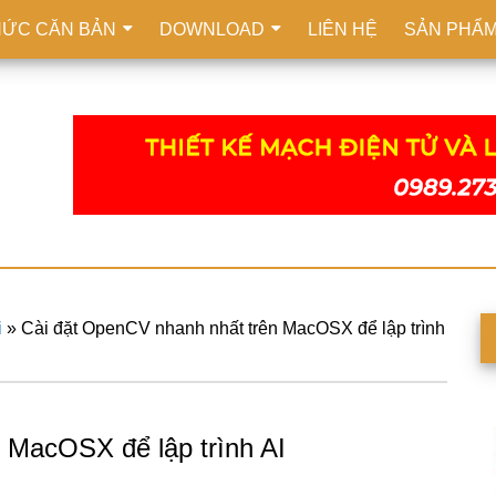
HỨC CĂN BẢN
DOWNLOAD
LIÊN HỆ
SẢN PHẨ
i
»
Cài đặt OpenCV nhanh nhất trên MacOSX để lập trình
S
c
 MacOSX để lập trình AI