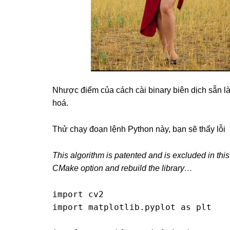
Nhược điểm của cách cài binary biên dịch sẵn l
hoá.
Thử chạy đoạn lệnh Python này, bạn sẽ thấy lỗi
This algorithm is patented and is excluded i
CMake option and rebuild the library…
import cv2

import matplotlib.pyplot as plt
