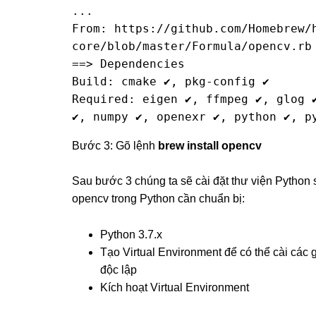
...

From: https://github.com/Homebrew/
core/blob/master/Formula/opencv.rb

==> Dependencies

Build: cmake ✔, pkg-config ✔

Required: eigen ✔, ffmpeg ✔, glog ✔
✔, numpy ✔, openexr ✔, python ✔, p
Bước 3: Gõ lệnh
brew install opencv
Sau bước 3 chúng ta sẽ cài đặt thư viện Pytho
opencv trong Python cần chuẩn bị:
Python 3.7.x
Tạo Virtual Environment để có thể cài các 
độc lập
Kích hoạt Virtual Environment