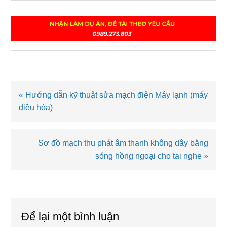
Bài
« Hướng dẫn kỹ thuật sửa mạch điện Máy lạnh (máy
viết
điều hòa)
trước
Bài
Sơ đồ mạch thu phát âm thanh không dây bằng
viết
sóng hồng ngoại cho tai nghe »
sau
Reader
Interactions
Để lại một bình luận