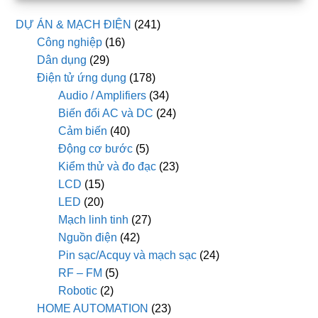
DỰ ÁN & MẠCH ĐIỆN
(241)
Công nghiệp
(16)
Dân dụng
(29)
Điện tử ứng dụng
(178)
Audio / Amplifiers
(34)
Biến đổi AC và DC
(24)
Cảm biến
(40)
Động cơ bước
(5)
Kiểm thử và đo đạc
(23)
LCD
(15)
LED
(20)
Mạch linh tinh
(27)
Nguồn điện
(42)
Pin sạc/Acquy và mạch sạc
(24)
RF – FM
(5)
Robotic
(2)
HOME AUTOMATION
(23)