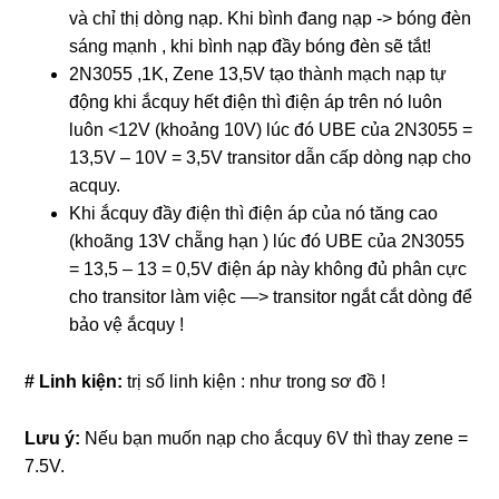
và chỉ thị dòng nạp. Khi bình đang nạp -> bóng đèn
sáng mạnh , khi bình nạp đầy bóng đèn sẽ tắt!
2N3055 ,1K, Zene 13,5V tạo thành mạch nạp tự
động khi ắcquy hết điện thì điện áp trên nó luôn
luôn <12V (khoảng 10V) lúc đó UBE của 2N3055 =
13,5V – 10V = 3,5V transitor dẫn cấp dòng nạp cho
acquy.
Khi ắcquy đầy điện thì điện áp của nó tăng cao
(khoãng 13V chẵng hạn ) lúc đó UBE của 2N3055
= 13,5 – 13 = 0,5V điện áp này không đủ phân cực
cho transitor làm việc —> transitor ngắt cắt dòng để
bảo vệ ắcquy !
# Linh kiện:
trị số linh kiện : như trong sơ đồ !
Lưu ý:
Nếu bạn muốn nạp cho ắcquy 6V thì thay zene =
7.5V.