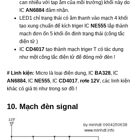
can nhiểu với tạp âm của môi trường) khối này do
IC
AN6884
đảm nhận.
LED1 chỉ trạng thái có âm thanh vào mạch 4 khối
tạo xung chuẩn để kích triger IC
NE555
lắp thành
mạch đơn ổn 5 khối ổn định trạng thái (công tắc
điện tử )
IC
CD4017
tạo thành mạch triger T có tác dụng
như một công tắc điện tử để đóng mở đèn !
# Linh kiện:
Micro là loại điện dung, IC
BA328
, IC
AN6884
, IC
NE555
, IC
CD4017
,
rơle 12V
, các linh kiện
khác có giá trị như trong sơ đồ !
10. Mạch đèn signal