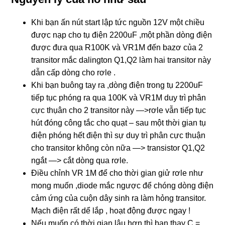
Khi bạn ấn nút start lập tức nguồn 12V một chiều
được nạp cho tụ điện 2200uF ,một phần dòng điện
được đưa qua R100K và VR1M đến bazơ của 2
transitor mắc dalington Q1,Q2 làm hai transitor này
dẫn cấp dòng cho rơle .
Khi bạn buông tay ra ,dòng điện trong tụ 2200uF
tiếp tục phóng ra qua 100K và VR1M duy trì phân
cực thụân cho 2 transitor này —>rơle vẫn tiếp tục
hút đóng công tắc cho quạt – sau một thời gian tụ
điện phóng hết điện thì sự duy trì phân cực thuận
cho transitor không còn nữa —> transistor Q1,Q2
ngắt —> cắt dòng qua rơle.
Điều chỉnh VR 1M để cho thời gian giử rơle như
mong muốn ,diode mắc ngược để chóng dòng điện
cảm ứng của cuộn dây sinh ra làm hỏng transitor.
Mạch điện rất dể lắp , hoạt động được ngay !
Nếu muốn có thời gian lâu hơn thì bạn thay C =