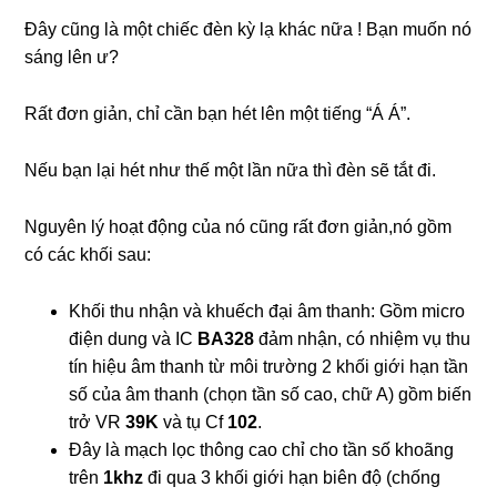
Đây cũng là một chiếc đèn kỳ lạ khác nữa ! Bạn muốn nó
sáng lên ư?
Rất đơn giản, chỉ cần bạn hét lên một tiếng “Á Á”.
Nếu bạn lại hét như thế một lần nữa thì đèn sẽ tắt đi.
Nguyên lý hoạt động của nó cũng rất đơn giản,nó gồm
có các khối sau:
Khối thu nhận và khuếch đại âm thanh: Gồm micro
điện dung và IC
BA328
đảm nhận, có nhiệm vụ thu
tín hiệu âm thanh từ môi trường 2 khối giới hạn tần
số của âm thanh (chọn tần số cao, chữ A) gồm biến
trở VR
39K
và tụ Cf
102
.
Đây là mạch lọc thông cao chỉ cho tần số khoãng
trên
1khz
đi qua 3 khối giới hạn biên độ (chống