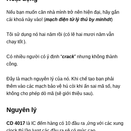
Nếu bạn muốn căn nhà mình trở nên hiện đại, hãy gắn
cái khoá này vào! (
mạch điện tử lý thú by minhdt
)
Tôi sử dụng nó hai năm rồi (có lẽ hai mươi năm vẫn
chạy tốt ).
Có nhiều người có ý định “
crack
” nhưng không thành
công.
Đây là mạch nguyên lý của nó. Khi chế tạo bạn phải
thêm vào các mạch bảo vệ hú còi khi ấn sai mã số, hay
không cho phép dò mã (sẽ giới thiệu sau).
Nguyên lý
CD 4017
là IC đếm hàng có 10 đầu ra ,ứng với các xung
clock thì lần lượt các đầu ra sẽ có mức cao.