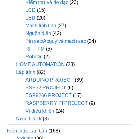
Kiểm thử và đo đạc
(23)
LCD
(15)
LED
(20)
Mạch linh tinh
(27)
Nguồn điện
(42)
Pin sạc/Acquy và mạch sạc
(24)
RF – FM
(5)
Robotic
(2)
HOME AUTOMATION
(23)
Lập trình
(82)
ARDUINO PROJECT
(39)
ESP32 PROJECT
(6)
ESP8266 PROJECT
(17)
RASPBERRY PI PROJECT
(9)
Vi điều khiển
(24)
Nixie Clock
(3)
Kiến thức căn bản
(168)
Arduino
(36)