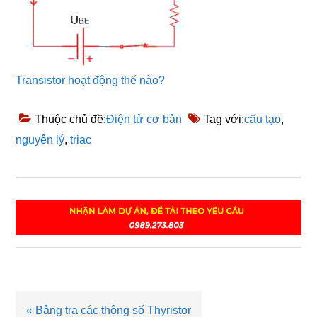
Transistor hoạt động thế nào?
Thuộc chủ đề:
Điện tử cơ bản
Tag với:
cấu tạo
,
nguyên lý
,
triac
Bài
« Bảng tra các thông số Thyristor