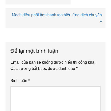
viết
trước
Bài
Mạch điều phối âm thanh tạo hiệu ứng dịch chuyển
viết
»
sau
Reader
Interactions
Để lại một bình luận
Email của bạn sẽ không được hiển thị công khai.
Các trường bắt buộc được đánh dấu
*
Bình luận
*