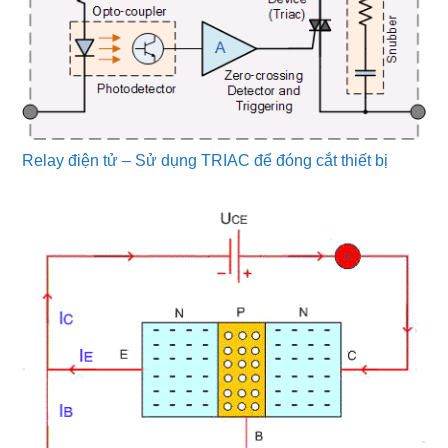
Relay điện tử – Sử dụng TRIAC để đóng cắt thiết bị