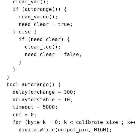
  clear_var();

  if (autorange()) {

    read_value();

    need_clear = true;

  } else {

    if (need_clear) {

      clear_lcd();

      need_clear = false;

    }

  }

}

bool autorange() {

  delayforchange = 300;

  delayforstable = 10;

  timeout = 5000;

  cnt = 0;

  for (byte k = 0; k < calibrate_size ; k++
    digitalWrite(output_pin, HIGH);
