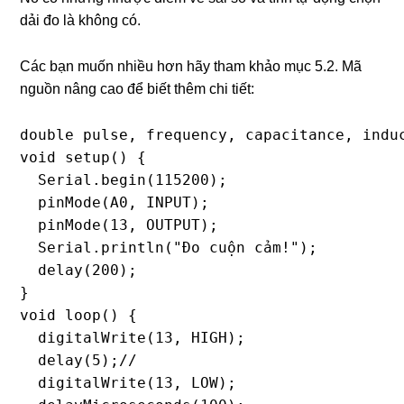
dải đo là không có.
Các bạn muốn nhiều hơn hãy tham khảo mục 5.2. Mã
nguồn nâng cao để biết thêm chi tiết:
double pulse, frequency, capacitance, induc
void setup() {

  Serial.begin(115200);

  pinMode(A0, INPUT);

  pinMode(13, OUTPUT);

  Serial.println("Đo cuộn cảm!");

  delay(200);

}

void loop() {

  digitalWrite(13, HIGH);

  delay(5);//

  digitalWrite(13, LOW);
