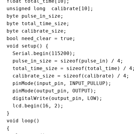
float total_time[10];

unsigned long  calibrate[10];

byte pulse_in_size;

byte total_time_size;

byte calibrate_size;

bool need_clear = true;

void setup() {

  Serial.begin(115200);

  pulse_in_size = sizeof(pulse_in) / 4;

  total_time_size = sizeof(total_time) / 4;
  calibrate_size = sizeof(calibrate) / 4;

  pinMode(input_pin, INPUT_PULLUP);

  pinMode(output_pin, OUTPUT);

  digitalWrite(output_pin, LOW);

  lcd.begin(16, 2);

}

void loop()

{
