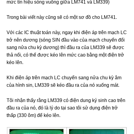
mức tín hiệu sóng vuông giữa LM741 và LM339)
Trong bài viết này cũng sẽ có một sơ đồ cho LM741.
Với các IC thuật toán này, ngay khi điện áp trên mạch LC
trở nên dương (sóng SIN đầu vào của mạch chuyển đổi
sang nửa chu kỳ dương) thì đầu ra của LM339 sẽ được
thả nổi, có thể được kéo lên mức cao bằng một điện trở
kéo lên.
Khi điện áp trên mạch LC chuyển sang nửa chu kỳ âm
của hình sin, LM339 sẽ kéo đầu ra của nó xuống mát.
Tôi nhận thấy rằng LM339 có điện dung ký sinh cao trên
đầu ra của nó, đó là lý do tại sao tôi sử dụng điện trở
thấp (330 ôm) để kéo lên.