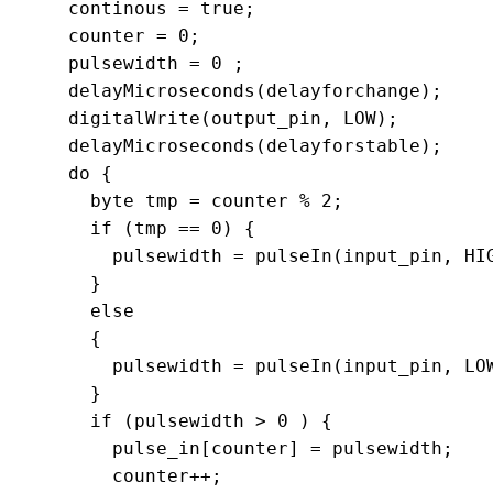
    continous = true;

    counter = 0;

    pulsewidth = 0 ;

    delayMicroseconds(delayforchange);

    digitalWrite(output_pin, LOW);

    delayMicroseconds(delayforstable);

    do {

      byte tmp = counter % 2;

      if (tmp == 0) {

        pulsewidth = pulseIn(input_pin, HIG
      }

      else

      {

        pulsewidth = pulseIn(input_pin, LOW
      }

      if (pulsewidth > 0 ) {

        pulse_in[counter] = pulsewidth;

        counter++;
