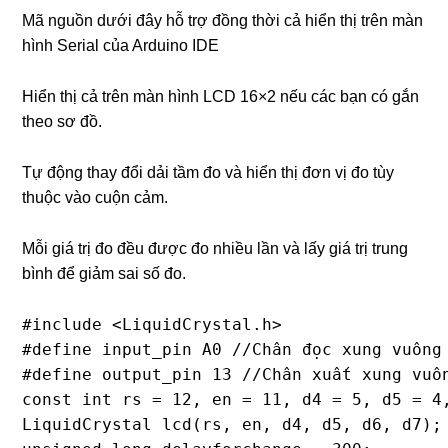
Mã nguồn dưới đây hỗ trợ đồng thời cả hiển thị trên màn
hình Serial của Arduino IDE
Hiển thị cả trên màn hình LCD 16×2 nếu các bạn có gắn
theo sơ đồ.
Tự động thay đổi dải tầm đo và hiển thị đơn vị đo tùy
thuộc vào cuộn cảm.
Mỗi giá trị đo đều được đo nhiều lần và lấy giá trị trung
bình để giảm sai số đo.
#include <LiquidCrystal.h>

#define input_pin A0 //Chân đọc xung vuông

#define output_pin 13 //Chân xuất xung vuôn
const int rs = 12, en = 11, d4 = 5, d5 = 4,
LiquidCrystal lcd(rs, en, d4, d5, d6, d7);
