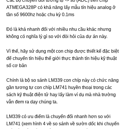
Các bộ chuyển đổi tương tự -> số (ADC) trên chíp
ATMEGA328P có khả năng lấy mẫu tín hiệu analog ở
tần số 9600hz hoặc chu kỳ 0.1ms
Đó là khá nhanh đối với nhiều nhu cầu khác nhưng
không có nghĩa lý gì so với đòi hỏi của dự án này.
Vì thế, hãy sử dụng một con chip được thiết kế đặc biệt
để chuyển tín hiệu thế giới thực thành tín hiệu kỹ thuật
số cơ bản
Chính là bộ so sánh LM339 con chíp này có chức năng
gần tương tự con chíp LM741 huyền thoại trong các
sách kỹ thuật điện tử hay lấy làm ví dụ mà nhà trường
vẫn đem ra dạy chúng ta.
LM339 có ưu điểm là chuyển đổi nhanh hơn so với
LM741 (xem hình 4 về so sánh về sườn dốc khi chuyển