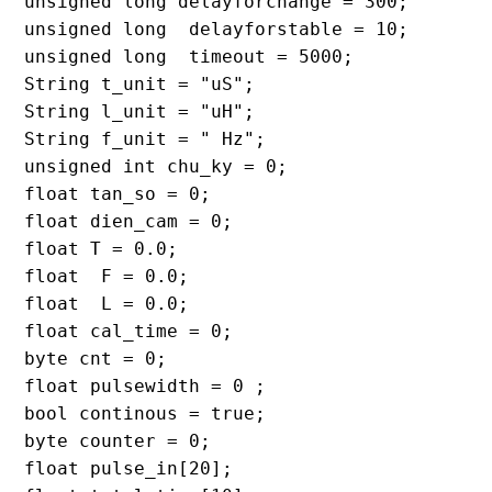
unsigned long delayforchange = 300;

unsigned long  delayforstable = 10;

unsigned long  timeout = 5000;

String t_unit = "uS";

String l_unit = "uH";

String f_unit = " Hz";

unsigned int chu_ky = 0;

float tan_so = 0;

float dien_cam = 0;

float T = 0.0;

float  F = 0.0;

float  L = 0.0;

float cal_time = 0;

byte cnt = 0;

float pulsewidth = 0 ;

bool continous = true;

byte counter = 0;

float pulse_in[20];
