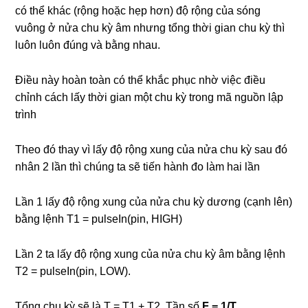
có thể khác (rộng hoặc hẹp hơn) độ rộng của sóng
vuông ở nửa chu kỳ âm nhưng tổng thời gian chu kỳ thì
luôn luôn đúng và bằng nhau.
Điều này hoàn toàn có thể khắc phục nhờ việc điều
chỉnh cách lấy thời gian một chu kỳ trong mã nguồn lập
trình
Theo đó thay vì lấy độ rộng xung của nửa chu kỳ sau đó
nhân 2 lần thì chúng ta sẽ tiến hành đo làm hai lần
Lần 1 lấy độ rộng xung của nửa chu kỳ dương (cạnh lên)
bằng lệnh T1 = pulseIn(pin, HIGH)
Lần 2 ta lấy độ rộng xung của nửa chu kỳ âm bằng lệnh
T2 = pulseIn(pin, LOW).
Tổng chu kỳ sẽ là T = T1 + T2. Tần số
F = 1/T.