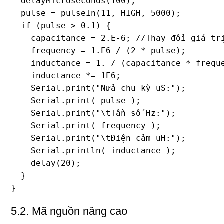
  delayMicroseconds(100); 

  pulse = pulseIn(11, HIGH, 5000); 

  if (pulse > 0.1) { 

    capacitance = 2.E-6; //Thay đổi giá trị
    frequency = 1.E6 / (2 * pulse);

    inductance = 1. / (capacitance * freque
    inductance *= 1E6;

    Serial.print("Nửa chu kỳ uS:");

    Serial.print( pulse );

    Serial.print("\tTần số Hz:");

    Serial.print( frequency );

    Serial.print("\tĐiện cảm uH:");

    Serial.println( inductance );

    delay(20);

  }

5.2. Mã nguồn nâng cao