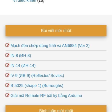
Vi điều khiển
(16)
Footer
Bài viết mới nhất
Mạch đèn chớp dùng 555 và AN6884 (Ver 2)
IN-8 (ИН-8)
IN-14 (ИН-14)
IV-9 (ИВ-9) (Reflector/ Sovtec)
B-5025 (shape 1) (Burroughs)
Giải mã Remote RF bất kỳ bằng Arduino
Bình luận mới nhất