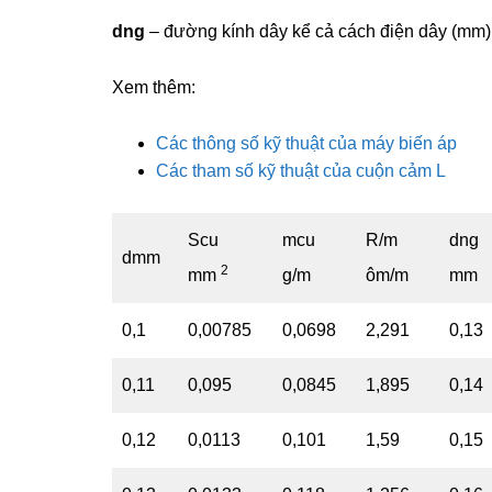
d
ng
– đường kính dây kể cả cách điện dây (mm)
Xem thêm:
Các thông số kỹ thuật của máy biến áp
Các tham số kỹ thuật của cuộn cảm L
Scu
mcu
R/m
dng
dmm
2
mm
g/m
ôm/m
mm
0,1
0,00785
0,0698
2,291
0,13
0,11
0,095
0,0845
1,895
0,14
0,12
0,0113
0,101
1,59
0,15