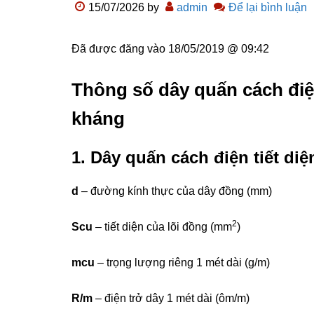
15/07/2026
by
admin
Để lại bình luận
Đã được đăng vào
18/05/2019 @ 09:42
Thông số dây quấn cách điệ
kháng
1. Dây quấn cách điện tiết diệ
d
– đường kính thực của dây đồng (mm)
2
S
cu
– tiết diện của lõi đồng (mm
)
m
cu
– trọng lượng riêng 1 mét dài (g/m)
R/m
– điện trở dây 1 mét dài (ôm/m)