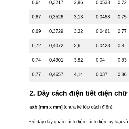
0,64
0,3217
2,86
0,0538
0,72
0,67
0,3526
3,13
0,0488
0,75
0,69
0,3729
3,32
0,0461
0,77
0,72
0,4072
3,6
0,0423
0,8
0,74
0,4301
3,82
0,04
0,83
0,77
0,4657
4,14
0,037
0,86
2. Dây cách điện
tiết diện chữ
axb [mm x mm]
(chưa kể lớp cách điện).
Độ dày dây quấn cách điện cách điện tuỳ loại 