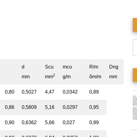
T
ki
d
Scu
mcu
R/m
Dng
2
mm
mm
g/m
ôm/m
mm
0,80
0,5027
4,47
0,0342
0,89
0,86
0,5809
5,16
0,0297
0,95
0,90
0,6362
5,66
0,027
0,99