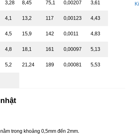
3,28
8,45
75,1
0,00207
3,61
K
4,1
13,2
117
0,00123
4,43
4,5
15,9
142
0,0011
4,83
4,8
18,1
161
0,00097
5,13
5,2
21,24
189
0,00081
5,53
 nhật
và nằm trong khoảng 0,5mm đến 2mm.