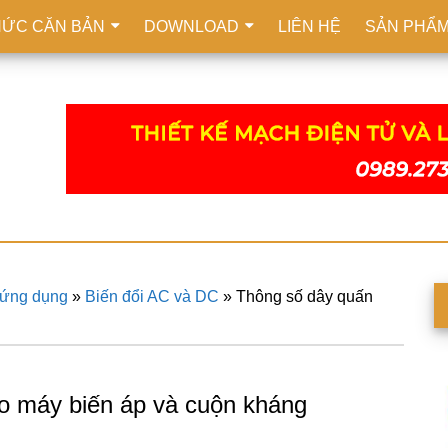
HỨC CĂN BẢN
DOWNLOAD
LIÊN HỆ
SẢN PHẨ
 ứng dụng
»
Biến đổi AC và DC
»
Thông số dây quấn
S
c
o máy biến áp và cuộn kháng