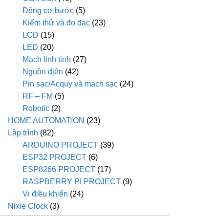
Động cơ bước
(5)
Kiểm thử và đo đạc
(23)
LCD
(15)
LED
(20)
Mạch linh tinh
(27)
Nguồn điện
(42)
Pin sạc/Acquy và mạch sạc
(24)
RF – FM
(5)
Robotic
(2)
HOME AUTOMATION
(23)
Lập trình
(82)
ARDUINO PROJECT
(39)
ESP32 PROJECT
(6)
ESP8266 PROJECT
(17)
RASPBERRY PI PROJECT
(9)
Vi điều khiển
(24)
Nixie Clock
(3)