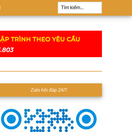
Tìm
kiếm...
M
idebar
Zalo hỏi đáp 24/7
hính